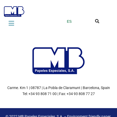
ES
LA EMPRESA
Sobre nosotros
Normas de Calidad
Grupo Miquel y Costas
PRODUCTOS
Laminate Industry
Carme. Km 1 | 08787 | La Pobla de Claramunt | Barcelona, Spain
Tel: +34 93 808 71 00 | Fax: +34 93 808 77 27
Adhesive Industry
Vacuum Filter Papers
© 2022
MB Papeles Especiales, S.A.
– Environment friendly paper.