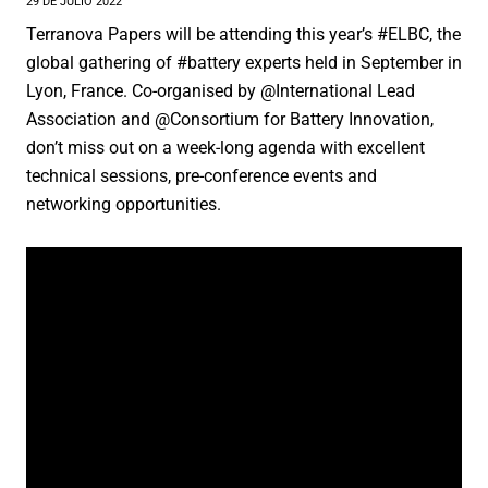
29 DE JULIO 2022
Tailor Made Products
Terranova Papers will be attending this year’s #ELBC, the
I+D
global gathering of #battery experts held in September in
Lyon, France. Co-organised by @International Lead
SOSTENIBILIDAD
Association and @Consortium for Battery Innovation,
CONTACTO
don’t miss out on a week-long agenda with excellent
technical sessions, pre-conference events and
networking opportunities.