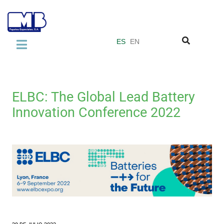
ES
EN
LA EMPRESA
Sobre nosotros
ELBC: The Global Lead Battery
Normas de Calidad
Innovation Conference 2022
Grupo Miquel y Costas
PRODUCTOS
Laminate Industry
Adhesive Industry
Vacuum Filter Papers